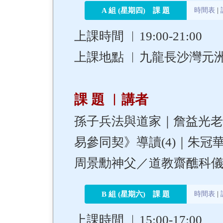
A 組 (星期四) 課 題
時間表
|
上課時間 ︳19:00-21:00
上課地點 ︳九龍長沙灣元洲街
課 題 ︳講者
孫子兵法與道家｜詹益光
易參同契》導讀(4)｜朱
周景勳神父／道教齋醮科
B 組 (星期六) 課 題
時間表
|
上課時間 ︳15:00-17:00