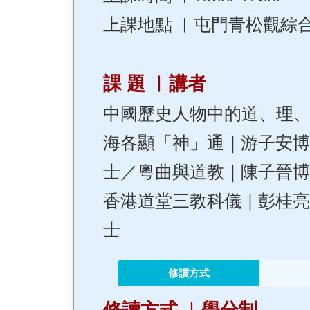
上課地點 ︳屯門青松觀綜
課 題 ︳講者
中國歷史人物中的道、理、
海各顯「神」通｜游子安
士／粵曲與道教｜陳子晉
香港道堂三教科儀｜彭桂
士
修讀方式