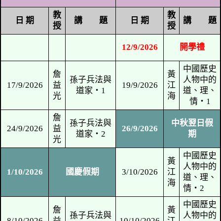
上課地點：九龍長沙灣元洲街
上課地點：屯門青松
471號1樓香港道教學院
樓3樓香港道教
教
教
日 期
講 題
日 期
授
授
12/9/2026
開
詹
黃
孫子兵法與
17/9/2026
益
19/9/2026
江
道家‧1
光
海
詹
孫子兵法與
中秋
24/9/2026
益
26/9/2026
道家‧2
光