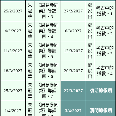
綿
*
馬
陳
道教建築‧
14/1/2027
桂
16/1/2027
子
10
綿
晉
朱
《周易參同
陳
21/1/2027
冠
契》導讀
23/1/2027
子
華
四‧1
晉
朱
《周易參同
陳
28/1/2027
冠
契》導讀
30/1/2027
子
華
四‧2
晉
臘月十二月二十
丁未
4/2/2027
6/2/2027
八
丁未
11/2/2027
丁未年正月初六
13/2/2027