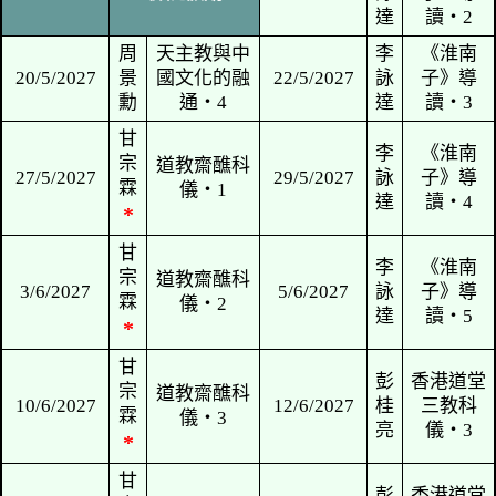
華
四‧7
朱
《周易參同
1/4/2027
冠
契》導讀
3/4/2027
清明
華
四‧8
朱
《周易參同
鄧
8/4/2027
冠
契》導讀
10/4/2027
家
華
四‧9
宙
朱
《周易參同
彭
15/4/2027
冠
契》導讀
17/4/2027
桂
華
四‧10
亮
周
天主教與中
彭
22/4/2027
景
國文化的融
24/4/2027
桂
勳
通‧1
亮
周
天主教與中
29/4/2027
景
國文化的融
1/5/2027
勞動