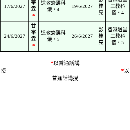
勳
通‧2
周
天主教與中
李
6/5/2027
景
國文化的融
8/5/2027
詠
勳
通‧3
達
李
13/5/2027
佛誕假期
15/5/2027
詠
達
周
天主教與中
李
20/5/2027
景
國文化的融
22/5/2027
詠
勳
通‧4
達
甘
李
宗
道教齋醮科
27/5/2027
29/5/2027
詠
霖
儀‧1
達
*